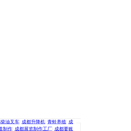
都柴油叉车
|
成都升降机
|
青蛙养殖
|
成
道制作
|
成都展览制作工厂
|
成都要账