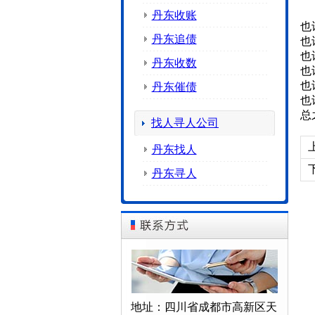
丹东收账
也
丹东追债
也
也
丹东收数
也
也
丹东催债
也
总
找人寻人公司
丹东找人
丹东寻人
地址：四川省成都市高新区天