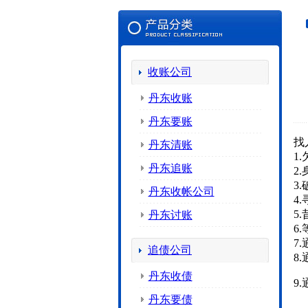
收账公司
丹东收账
丹东要账
找
丹东清账
1
丹东追账
2
3
丹东收帐公司
4
5
丹东讨账
6
7
追债公司
8
丹东收债
9
丹东要债