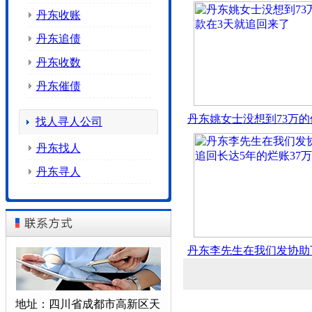
丹东收账
丹东追债
丹东收数
丹东催债
丹东姚女士没想到73万的
找人寻人公司
丹东找人
丹东寻人
丹东李先生在我们发协助
地址：四川省成都市高新区天