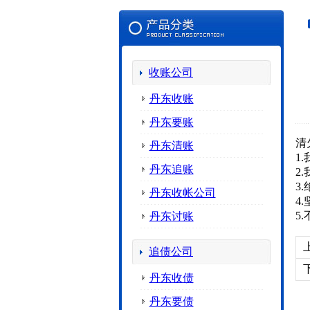
收账公司
丹东收账
丹东要账
清
丹东清账
1
丹东追账
2
3
丹东收帐公司
4
5
丹东讨账
追债公司
丹东收债
丹东要债