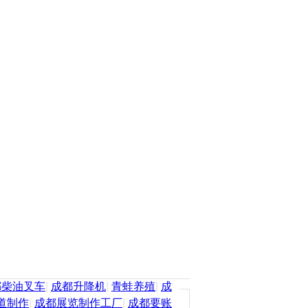
都柴油叉车
|
成都升降机
|
青蛙养殖
|
成
道制作
|
成都展览制作工厂
|
成都要账