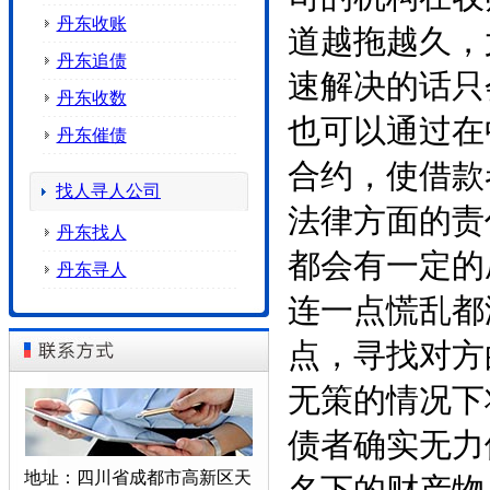
丹东收账
道越拖越久，
丹东追债
速解决的话只
丹东收数
也可以通过在
丹东催债
合约，使借款
找人寻人公司
法律方面的责
丹东找人
都会有一定的
丹东寻人
连一点慌乱都
点，寻找对方
无策的情况下
债者确实无力
地址：四川省成都市高新区天